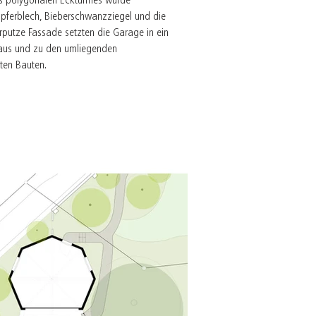
s polygonalen Eckturmes wurde
ferblech, Bieberschwanzziegel und die
erputze Fassade setzten die Garage in ein
aus und zu den umliegenden
ten Bauten.