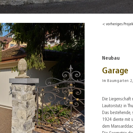
< vorheriges Projek
Neubau
Garage
Im Baumgarten 2,
Die Liegenschaft
Lauitorstutz in Th
Das bestehende,
1924 diente mit s
dem Mansarddach 